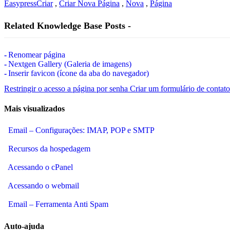
Easypress
Criar
,
Criar Nova Página
,
Nova
,
Página
Related Knowledge Base Posts -
Renomear página
Nextgen Gallery (Galeria de imagens)
Inserir favicon (ícone da aba do navegador)
Restringir o acesso a página por senha
Criar um formulário de contato
Mais visualizados
Email – Configurações: IMAP, POP e SMTP
Recursos da hospedagem
Acessando o cPanel
Acessando o webmail
Email – Ferramenta Anti Spam
Auto-ajuda