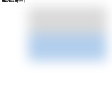
autenticação
‘;