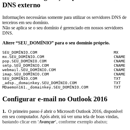
DNS externo
Informações necessárias somente para utilizar os servidores DNS de
terceiros em seu domínio.
Não se aplica se o seu domínio é gerenciado em nossos servidores
DNS.
Altere “SEU_DOMÍNIO” para o seu domínio próprio.
SEU_DOMÍNIO.COM					MX      mx.site.com.br (Prioridade 10)

mx.SEU_DOMÍNIO.COM				CNAME	mx.site.com.br

pop.SEU_DOMÍNIO.COM				CNAME	pop.site.com.br

smtp.SEU_DOMÍNIO.COM				CNAME	smtp.site.com.br

webmail.SEU_DOMÍNIO.COM				CNAME	webmail.site.com.br

imap.SEU_DOMÍNIO.COM				CNAME	imap.site.com.br

SEU_DOMÍNIO.COM					TXT	"v=spf1 include:spf.site.com.br ~all"

_adsp._domainkey.SEU_DOMÍNIO.COM		TXT	"dkim=all"

Configurar e-mail no Outlook 2016
1.
O primeiro passo é abrir o Microsoft Outlook 2016, disponível
em seu computador. Após abrir, irá ver uma tela de boas vindas,
bastando clicar em ‘
Avançar
‘, conforme exemplo abaixo;