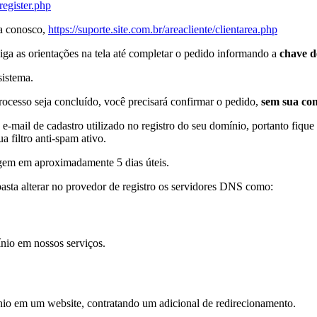
/register.php
ta conosco,
https://suporte.site.com.br/areacliente/clientarea.php
siga as orientações na tela até completar o pedido informando a
chave d
sistema.
rocesso seja concluído, você precisará confirmar o pedido,
sem sua con
e-mail de cadastro utilizado no registro do seu domínio, portanto fique
a filtro anti-spam ativo.
gem em aproximadamente 5 dias úteis.
basta alterar no provedor de registro os servidores DNS como:
ínio em nossos serviços.
ínio em um website, contratando um adicional de redirecionamento.