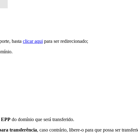
porte, basta
clicar aqui
para ser redirecionado;
omínio.
o EPP
do domínio que será transferido.
ara transferência
, caso contrário, libere-o para que possa ser transfer