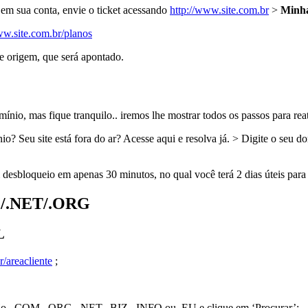
o em sua conta, envie o ticket acessando
http://www.site.com.br
>
Minha
ww.site.com.br/planos
e origem, que será apontado.
nio, mas fique tranquilo.. iremos lhe mostrar todos os passos para reat
 Seu site está fora do ar? Acesse aqui e resolva já. > Digite o seu do
 desbloqueio em apenas 30 minutos, no qual você terá 2 dias úteis para
OM/.NET/.ORG
L
r/areacliente
;
ação, .COM, .ORG, .NET, .BIZ, .INFO ou .EU e clique em ‘Procurar’;