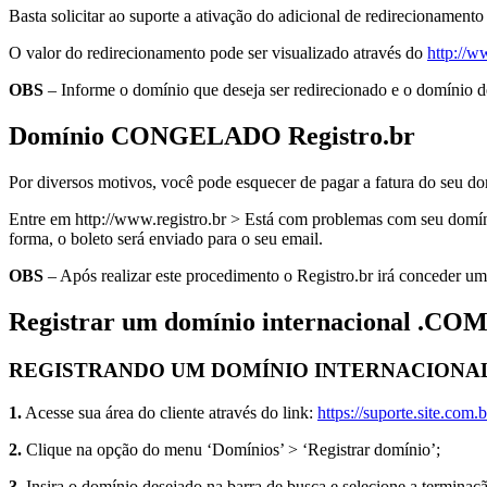
Basta solicitar ao suporte a ativação do adicional de redirecionament
O valor do redirecionamento pode ser visualizado através do
http://w
OBS
– Informe o domínio que deseja ser redirecionado e o domínio d
Domínio CONGELADO Registro.br
Por diversos motivos, você pode esquecer de pagar a fatura do seu domí
Entre em http://www.registro.br > Está com problemas com seu domínio?
forma, o boleto será enviado para o seu email.
OBS
– Após realizar este procedimento o Registro.br irá conceder um
Registrar um domínio internacional .C
REGISTRANDO UM DOMÍNIO INTERNACIONA
1.
Acesse sua área do cliente através do link:
https://suporte.site.com.b
2.
Clique na opção do menu ‘Domínios’ > ‘Registrar domínio’;
3.
Insira o domínio desejado na barra de busca e selecione a termin