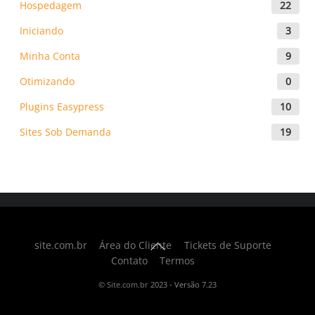
Hospedagem
22
Iniciando
3
Minha Conta
9
Otimizando
0
Plugins Easypress
10
Sites Sob Demanda
19
Back
site.com.br
Área do Cliente
Tickets de Suporte
To
Contato
Termos
Top
©
Site.com.br
2023 - Versão 7.23