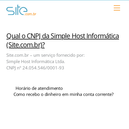
Skip
Men
to
content
Qual o CNPJ da Simple Host Informática
(Site.com.br)?
Site.com.br – um serviço fornecido por:
Simple Host Informática Ltda.
CNPJ nº 24.054.546/0001-93
Horário de atendimento
Como recebo o dinheiro em minha conta corrente?