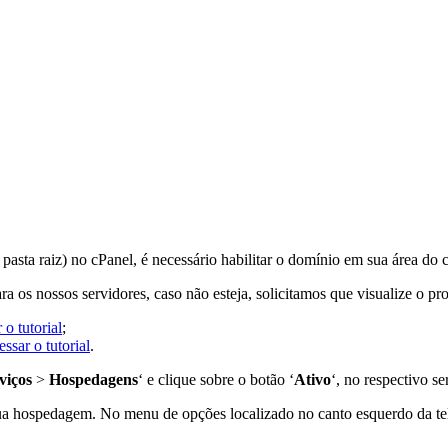
pasta raiz) no cPanel, é necessário habilitar o domínio em sua área do 
 os nossos servidores, caso não esteja, solicitamos que visualize o p
 o tutorial
;
ssar o tutorial
.
viços
>
Hospedagens
‘ e clique sobre o botão ‘
Ativo
‘, no respectivo s
sua hospedagem. No menu de opções localizado no canto esquerdo da tela