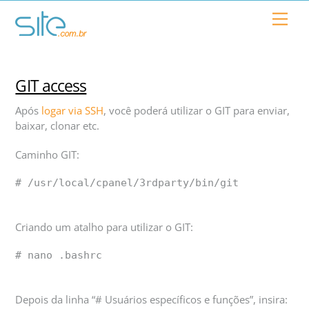
Skip
Men
to
content
GIT access
Após
logar via SSH
, você poderá utilizar o GIT para enviar,
baixar, clonar etc.
Caminho GIT:
# /usr/local/cpanel/3rdparty/bin/git
Criando um atalho para utilizar o GIT:
# nano .bashrc
Depois da linha “# Usuários específicos e funções”, insira: