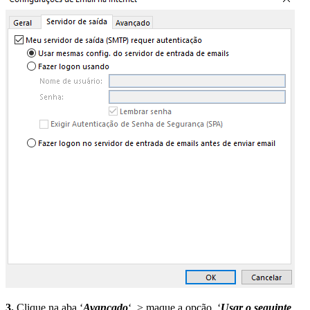
3.
Clique na aba ‘
Avançado
‘ > maque a opção ‘
Usar o seguinte