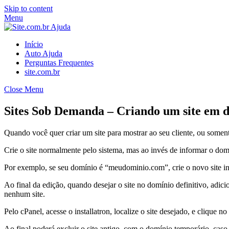
Skip to content
Menu
Início
Auto Ajuda
Perguntas Frequentes
site.com.br
Close Menu
Sites Sob Demanda – Criando um site em 
Quando você quer criar um site para mostrar ao seu cliente, ou somente 
Crie o site normalmente pelo sistema, mas ao invés de informar o do
Por exemplo, se seu domínio é “meudominio.com”, crie o novo site
Ao final da edição, quando desejar o site no domínio definitivo, adi
nenhum site.
Pelo cPanel, acesse o installatron, localize o site desejado, e clique
Ao final poderá excluir o site antigo, com o domínio temporário, caso