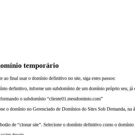
domínio temporário
ao final usar o domínio definitivo no site, siga estes passos:
mínio definitivo, informe um subdomínio de um domínio próprio seu, já
 informando o subdomínio “cliente01.meudominio.com”
cione o domínio no Gerenciado de Domínios do Sites Sob Demanda, na ár
 no botão de “clonar site”. Selecione o domínio definitivo como o domínio
 assim deseje.