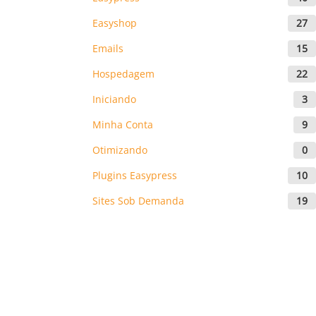
Easyshop
27
Emails
15
Hospedagem
22
Iniciando
3
Minha Conta
9
Otimizando
0
Plugins Easypress
10
Sites Sob Demanda
19