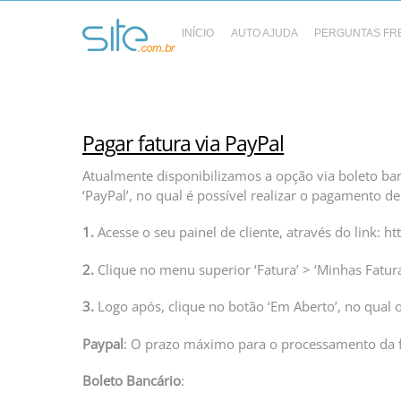
Skip
to
INÍCIO
AUTO AJUDA
PERGUNTAS FR
content
Pagar fatura via PayPal
Atualmente disponibilizamos a opção via boleto banc
‘PayPal’, no qual é possível realizar o pagamento d
1.
Acesse o seu painel de cliente, através do link: ht
2.
Clique no menu superior ‘Fatura’ > ‘Minhas Faturas
3.
Logo após, clique no botão ‘Em Aberto’, no qual o
Paypal
: O prazo máximo para o processamento da f
Boleto Bancário
: