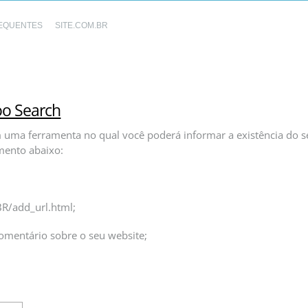
EQUENTES
SITE.COM.BR
oo Search
m uma ferramenta no qual você poderá informar a existência do s
mento abaixo:
BR/add_url.html;
omentário sobre o seu website;