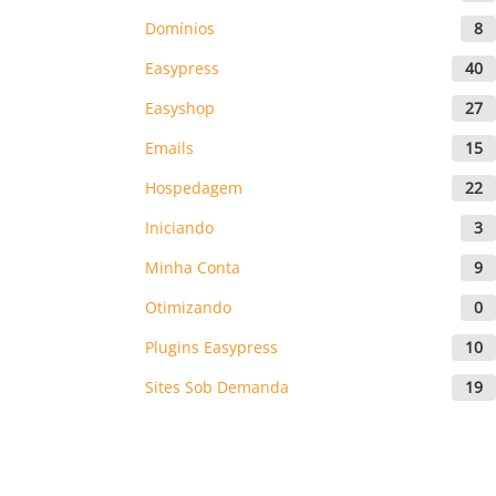
Domínios
8
Easypress
40
Easyshop
27
Emails
15
Hospedagem
22
Iniciando
3
Minha Conta
9
Otimizando
0
Plugins Easypress
10
Sites Sob Demanda
19