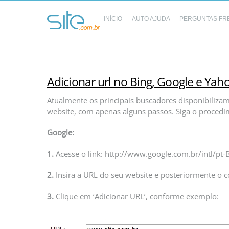
Skip
to
INÍCIO
AUTO AJUDA
PERGUNTAS FR
content
Adicionar url no Bing, Google e Yah
Atualmente os principais buscadores disponibiliza
website, com apenas alguns passos. Siga o procedi
Google:
1.
Acesse o link: http://www.google.com.br/intl/pt-
2.
Insira a URL do seu website e posteriormente o c
3.
Clique em ‘Adicionar URL’, conforme exemplo: